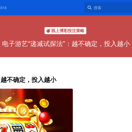
818
线上博彩投注策略
电子游艺“递减试探法”：越不确定，投入越小
：越不确定，投入越小