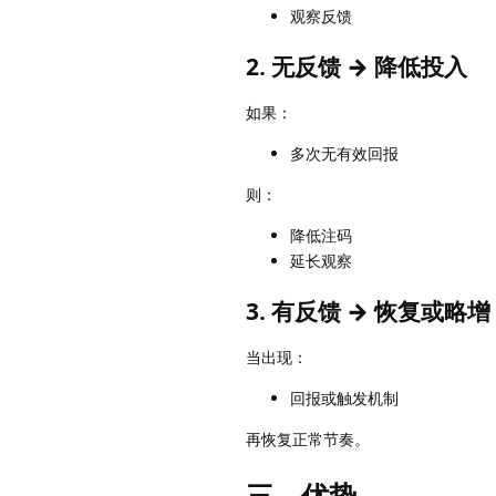
观察反馈
2. 无反馈 → 降低投入
如果：
多次无有效回报
则：
降低注码
延长观察
3. 有反馈 → 恢复或略增
当出现：
回报或触发机制
再恢复正常节奏。
三、优势