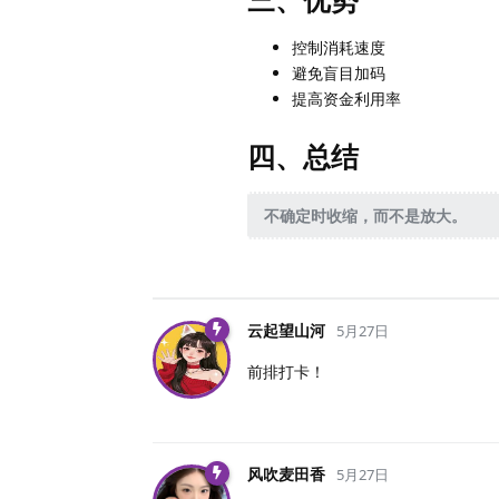
控制消耗速度
避免盲目加码
提高资金利用率
四、总结
不确定时收缩，而不是放大。
云起望山河
5月27日
前排打卡！
风吹麦田香
5月27日