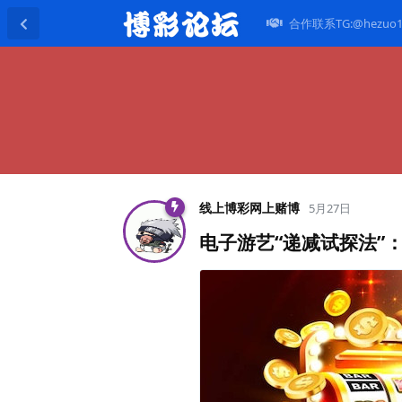
合作联系TG:@hezuo1
线上博彩网上赌博
5月27日
电子游艺“递减试探法”