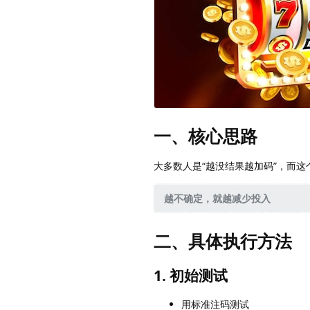
一、核心思路
大多数人是“越没结果越加码”，而这
越不确定，就越减少投入
二、具体执行方法
1. 初始测试
用标准注码测试