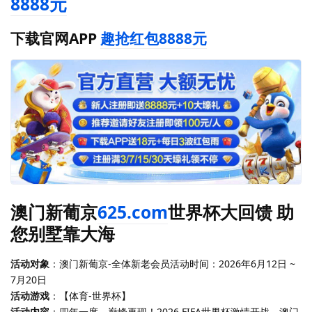
8888元
下载官网APP
趣抢红包8888元
澳门新葡京
625.com
世界杯大回馈 助
您别墅靠大海
活动对象
：澳门新葡京-全体新老会员活动时间：2026年6月12日 ~
7月20日
活动游戏
：【体育-世界杯】
活动内容
：四年一度，巅峰再现！2026 FIFA世界杯激情开战，澳门