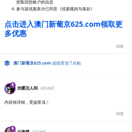
您取回您账户的信息
参与该优惠表示已同意《优惠规则与条款》
点击进入澳门新葡京625.com领取更
多优惠
回复
澳门新葡京625.​com
超级置顶了此帖
光暖旧人间
6月26日
内容很详细，受益匪浅！
回复
云海梦
6月26日