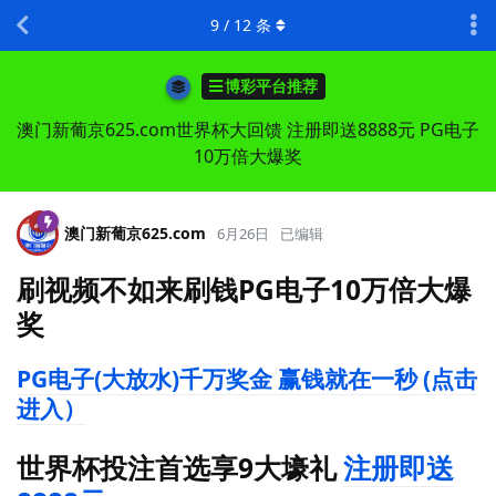
9
/
12
条
博彩平台推荐
澳门新葡京625.com世界杯大回馈 注册即送8888元 PG电子
10万倍大爆奖
澳门新葡京625.​com
6月26日
已编辑
刷视频不如来刷钱PG电子10万倍大爆
奖
PG电子(大放水)千万奖金 赢钱就在一秒 (点击
进入）
世界杯投注首选享9大壕礼
注册即送