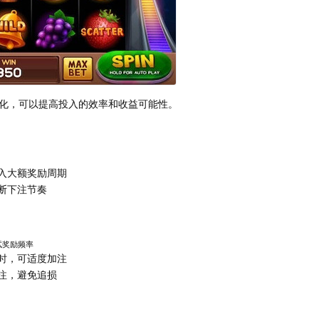
化，可以提高投入的效率和收益可能性。
入大额奖励周期
断下注节奏
试奖励频率
时，可适度加注
注，避免追损