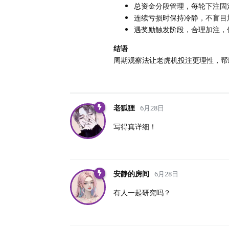
总资金分段管理，每轮下注固
连续亏损时保持冷静，不盲目
遇奖励触发阶段，合理加注，
结语
周期观察法让老虎机投注更理性，帮
老狐狸
6月28日
写得真详细！
安静的房间
6月28日
有人一起研究吗？