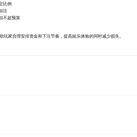
定比例
加注
但不超预算
助玩家合理安排资金和下注节奏，提高娱乐体验的同时减少损失。