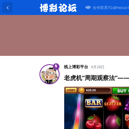
合作联系TG:@hezuo1
线上博彩平台
6月28日
老虎机“周期观察法”—