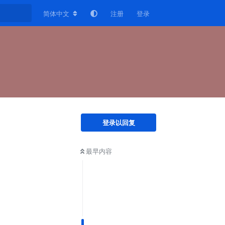
简体中文
注册
登录
登录以回复
最早内容