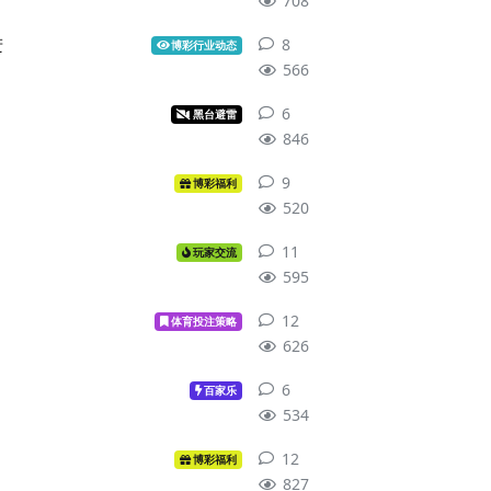
708
进
8
8
条回复
博彩行业动态
566
6
6
条回复
黑台避雷
846
9
9
条回复
博彩福利
520
11
11
条回复
玩家交流
595
12
12
条回复
体育投注策略
626
6
6
条回复
百家乐
534
12
12
条回复
博彩福利
827