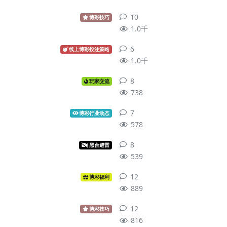
10
10
条回复
博彩技巧
1.0千
6
6
条回复
线上博彩投注策略
1.0千
8
8
条回复
玩家交流
738
7
7
条回复
博彩行业动态
578
8
8
条回复
黑台避雷
539
12
12
条回复
博彩福利
889
12
12
条回复
博彩技巧
816