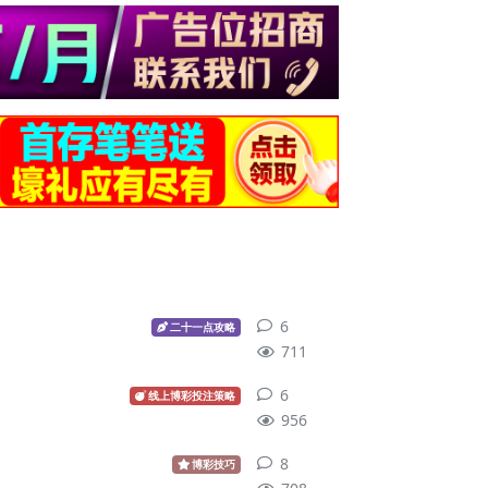
6
6
条回复
二十一点攻略
711
6
6
条回复
线上博彩投注策略
956
8
8
条回复
博彩技巧