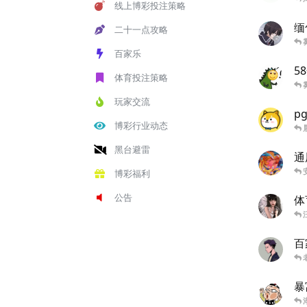
线上博彩投注策略
缅
二十一点攻略
百家乐
5
体育投注策略
玩家交流
p
博彩行业动态
黑台避雷
通
博彩福利
公告
体
百
暴